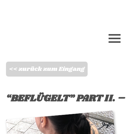
Skip
to
content
<< zurück zum Eingang
“BEFLÜGELT” PART II. –