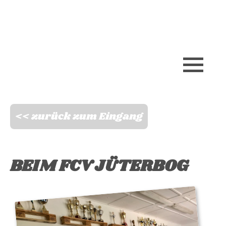
Skip
to
content
<< zurück zum Eingang
BEIM FCV JÜTERBOG