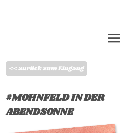
Skip
to
content
<< zurück zum Eingang
#MOHNFELD IN DER
ABENDSONNE